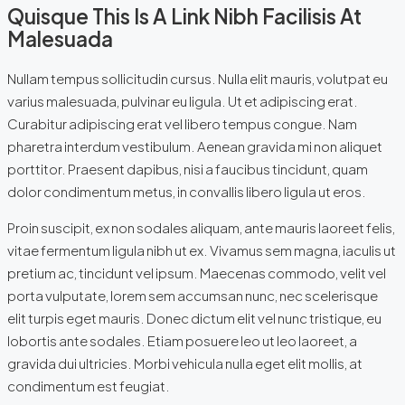
Quisque This Is A Link Nibh Facilisis At
Malesuada
Nullam tempus sollicitudin cursus. Nulla elit mauris, volutpat eu
varius malesuada, pulvinar eu ligula. Ut et adipiscing erat.
Curabitur adipiscing erat vel libero tempus congue. Nam
pharetra interdum vestibulum. Aenean gravida mi non aliquet
porttitor. Praesent dapibus, nisi a faucibus tincidunt, quam
dolor condimentum metus, in convallis libero ligula ut eros.
Proin suscipit, ex non sodales aliquam, ante mauris laoreet felis,
vitae fermentum ligula nibh ut ex. Vivamus sem magna, iaculis ut
pretium ac, tincidunt vel ipsum. Maecenas commodo, velit vel
porta vulputate, lorem sem accumsan nunc, nec scelerisque
elit turpis eget mauris. Donec dictum elit vel nunc tristique, eu
lobortis ante sodales. Etiam posuere leo ut leo laoreet, a
gravida dui ultricies. Morbi vehicula nulla eget elit mollis, at
condimentum est feugiat.