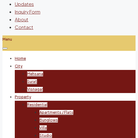
Updates
Inquiry Form
About
Contact
Menu
Home
City
Mehsana
Surat
Visnagar
Property
Residential
Apartments / Flats
Bunglows
Villa
Studio