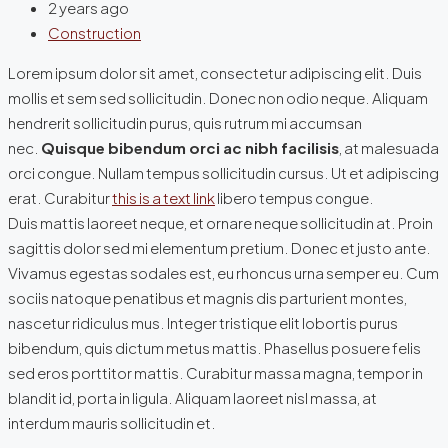
2 years ago
Construction
Lorem ipsum dolor sit amet, consectetur adipiscing elit. Duis
mollis et sem sed sollicitudin. Donec non odio neque. Aliquam
hendrerit sollicitudin purus, quis rutrum mi accumsan
nec.
Quisque bibendum orci ac nibh facilisis
, at malesuada
orci congue. Nullam tempus sollicitudin cursus. Ut et adipiscing
erat. Curabitur
this is a text link
libero tempus congue.
Duis mattis laoreet neque, et ornare neque sollicitudin at. Proin
sagittis dolor sed mi elementum pretium. Donec et justo ante.
Vivamus egestas sodales est, eu rhoncus urna semper eu. Cum
sociis natoque penatibus et magnis dis parturient montes,
nascetur ridiculus mus. Integer tristique elit lobortis purus
bibendum, quis dictum metus mattis. Phasellus posuere felis
sed eros porttitor mattis. Curabitur massa magna, tempor in
blandit id, porta in ligula. Aliquam laoreet nisl massa, at
interdum mauris sollicitudin et.