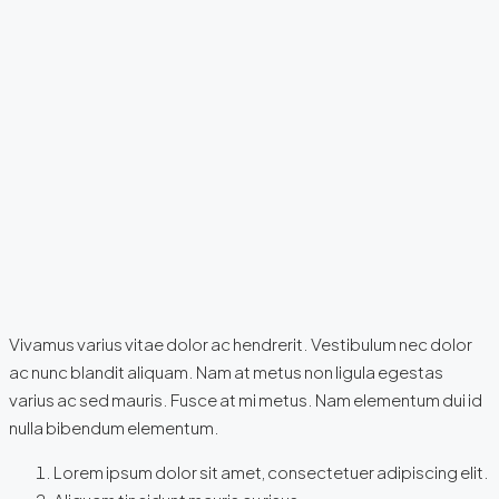
Vivamus varius vitae dolor ac hendrerit. Vestibulum nec dolor
ac nunc blandit aliquam. Nam at metus non ligula egestas
varius ac sed mauris. Fusce at mi metus. Nam elementum dui id
nulla bibendum elementum.
Lorem ipsum dolor sit amet, consectetuer adipiscing elit.