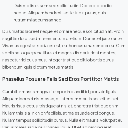
Duis mollis et sem sed sollicitudin. Donec non odio
neque. Aliquam hendrerit sollicitudin purus, quis
rutrum mi accumsan nec.
Duis mattis laoreet neque, et ornare neque sollicitudin at. Proin
sagittis dolor sed mi elementum pretium. Donec et justo ante.
Vivamus egestas sodales est, eu rhoncus urna semper eu. Cum
sociis natoque penatibus et magnis dis parturient montes,
nascetur ridiculus mus. Integer tristique elit lobortis purus
bibendum, quis dictum metus mattis.
Phasellus Posuere Felis Sed Eros Porttitor Mattis
Curabitur massa magna, tempor in blandit id, porta in ligula.
Aliquam laoreet nisl massa, at interdum mauris sollicitudin et.
Mauris risus lectus, tristique at nisl at, pharetra tristique enim.
Nullam this is a link nibh facilisis, at malesuada orci congue.
Nullam tempus sollicitudin cursus. Nulla elit mauris, volutpat eu
varius malesuada, pulvinar eu ligula. Ut et adipiscing erat.