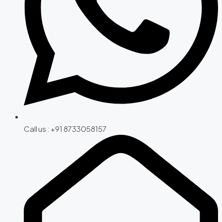
Call us : +91 8733058157