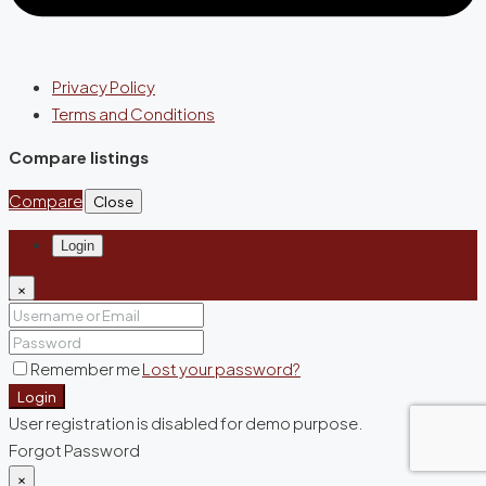
Privacy Policy
Terms and Conditions
Compare listings
Compare
Close
Login
×
Remember me
Lost your password?
Login
User registration is disabled for demo purpose.
Forgot Password
×