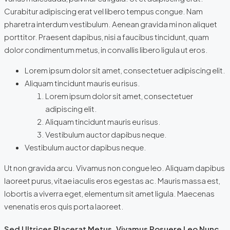
Curabitur adipiscing erat vel libero tempus congue. Nam
pharetra interdum vestibulum. Aenean gravida mi non aliquet
porttitor. Praesent dapibus, nisi a faucibus tincidunt, quam
dolor condimentum metus, in convallis libero ligula ut eros.
Lorem ipsum dolor sit amet, consectetuer adipiscing elit.
Aliquam tincidunt mauris eu risus.
Lorem ipsum dolor sit amet, consectetuer
adipiscing elit.
Aliquam tincidunt mauris eu risus.
Vestibulum auctor dapibus neque.
Vestibulum auctor dapibus neque.
Ut non gravida arcu. Vivamus non congue leo. Aliquam dapibus
laoreet purus, vitae iaculis eros egestas ac. Mauris massa est,
lobortis a viverra eget, elementum sit amet ligula. Maecenas
venenatis eros quis porta laoreet.
Sed Ultrices Placerat Metus. Vivamus Posuere Leo Nunc,