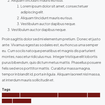
Aliquam tincidunt mauris eu risus.
Lorem ipsum dolor sit amet, consectetuer
adipiscing elit.
Aliquam tincidunt mauris eu risus.
Vestibulum auctor dapibus neque.
Vestibulum auctor dapibus neque.
Proin sagittis dolor sed mi elementum pretium. Donec et justo
ante. Vivamus egestas sodales est, eu rhoncus urna semper
eu. Cum sociis natoque penatibus et magnis dis parturient
montes, nascetur ridiculus mus. Integer tristique elit lobortis
purus bibendum, quis dictum metus mattis. Phasellus posuere
felis sed eros porttitor mattis. Curabitur massa magna,
tempor in blandit id, porta in ligula. Aliquam laoreet nisl massa,
at interdum mauris sollicitudin et.
Tags
Apartment
Business Development
House for families
Houzez
Luxury
Real Estate