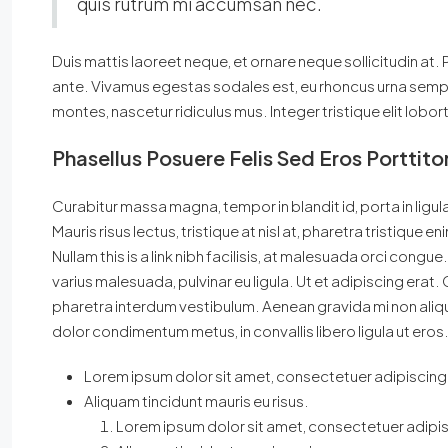
quis rutrum mi accumsan nec.
Duis mattis laoreet neque, et ornare neque sollicitudin at.
ante. Vivamus egestas sodales est, eu rhoncus urna sempe
montes, nascetur ridiculus mus. Integer tristique elit lob
Phasellus Posuere Felis Sed Eros Porttito
Curabitur massa magna, tempor in blandit id, porta in ligula
Mauris risus lectus, tristique at nisl at, pharetra tristique en
Nullam this is a link nibh facilisis, at malesuada orci congue
varius malesuada, pulvinar eu ligula. Ut et adipiscing erat
pharetra interdum vestibulum. Aenean gravida mi non alique
dolor condimentum metus, in convallis libero ligula ut eros
Lorem ipsum dolor sit amet, consectetuer adipiscing e
Aliquam tincidunt mauris eu risus.
Lorem ipsum dolor sit amet, consectetuer adipisc