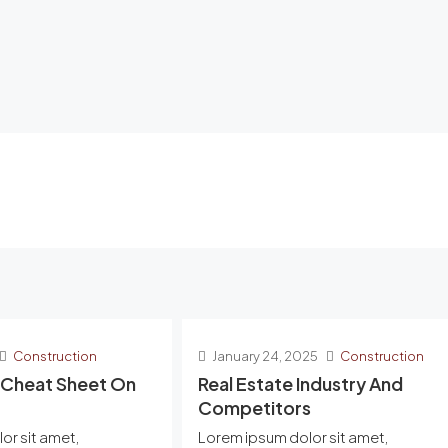
Construction
January 24, 2025
Construction
 Cheat Sheet On
Real Estate Industry And
Competitors
or sit amet,
Lorem ipsum dolor sit amet,