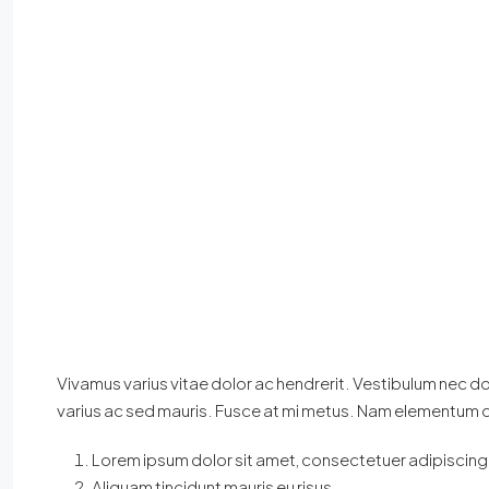
Vivamus varius vitae dolor ac hendrerit. Vestibulum nec d
varius ac sed mauris. Fusce at mi metus. Nam elementum 
Lorem ipsum dolor sit amet, consectetuer adipiscing e
Aliquam tincidunt mauris eu risus.