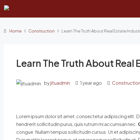
Home
Construction
Learn The Truth About Real Estate Indust
Learn The Truth About Real 
by
jituadmin
1 year ago
Constructio
Lorem ipsum dolor sit amet, consectetur adipiscing elit. D
hendrerit sollicitudin purus, quis rutrum mi accumsan nec.
congue. Nullam tempus sollicitudin cursus. Ut et adipiscin
Duis mattis laoreet neque, et ornare neque sollicitudin at.