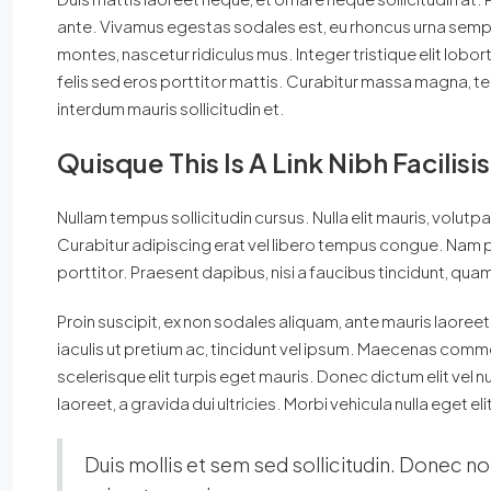
ante. Vivamus egestas sodales est, eu rhoncus urna sempe
montes, nascetur ridiculus mus. Integer tristique elit lob
felis sed eros porttitor mattis. Curabitur massa magna, temp
interdum mauris sollicitudin et.
Quisque This Is A Link Nibh Facilis
Nullam tempus sollicitudin cursus. Nulla elit mauris, volutpa
Curabitur adipiscing erat vel libero tempus congue. Nam 
porttitor. Praesent dapibus, nisi a faucibus tincidunt, quam
Proin suscipit, ex non sodales aliquam, ante mauris laoreet
iaculis ut pretium ac, tincidunt vel ipsum. Maecenas comm
scelerisque elit turpis eget mauris. Donec dictum elit vel n
laoreet, a gravida dui ultricies. Morbi vehicula nulla eget e
Duis mollis et sem sed sollicitudin. Donec no