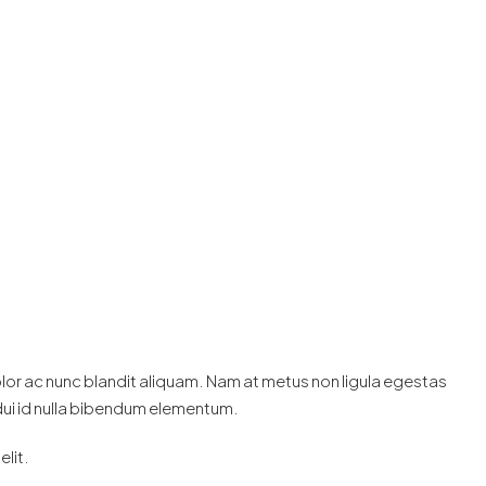
olor ac nunc blandit aliquam. Nam at metus non ligula egestas
dui id nulla bibendum elementum.
lit.