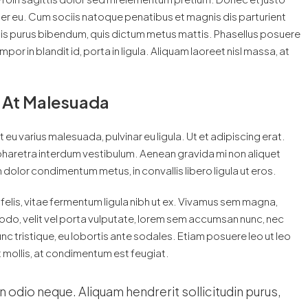
r eu. Cum sociis natoque penatibus et magnis dis parturient
ortis purus bibendum, quis dictum metus mattis. Phasellus posuere
or in blandit id, porta in ligula. Aliquam laoreet nisl massa, at
is At Malesuada
t eu varius malesuada, pulvinar eu ligula. Ut et adipiscing erat.
pharetra interdum vestibulum. Aenean gravida mi non aliquet
 dolor condimentum metus, in convallis libero ligula ut eros.
 felis, vitae fermentum ligula nibh ut ex. Vivamus sem magna,
odo, velit vel porta vulputate, lorem sem accumsan nunc, nec
unc tristique, eu lobortis ante sodales. Etiam posuere leo ut leo
lit mollis, at condimentum est feugiat.
n odio neque. Aliquam hendrerit sollicitudin purus,