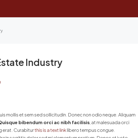
ry
Estate Industry
n
uis mollis et sem sed sollicitudin. Donec non odio neque. Aliquam
Quisque bibendum orci ac nibh facilisis
, at malesuada orci
g erat. Curabitur
this is a text link
libero tempus congue.
 Proin sagittis dolor sed mi elementum pretium. Donec et justo