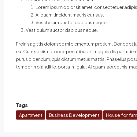
Lorem ipsum dolor sit amet, consectetuer adipisc
Aliquam tincidunt mauris eu risus.
Vestibulum auctor dapibus neque.
Vestibulum auctor dapibus neque.
Proin sagittis dolor sed mi elementum pretium. Donec et 
eu. Cum sociis natoque penatibus et magnis dis parturient m
purus bibendum, quis dictum metus mattis. Phasellus posu
tempor in blandit id, porta in ligula. Aliquam laoreet nisl ma
Tags
Apartment
Business Development
House for fami