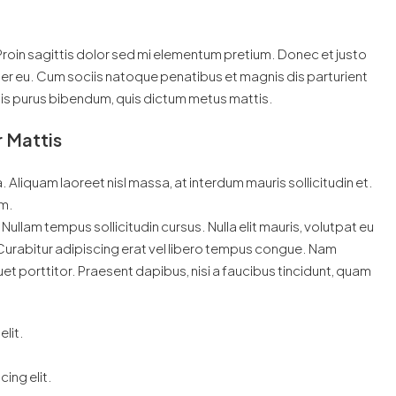
 Proin sagittis dolor sed mi elementum pretium. Donec et justo
r eu. Cum sociis natoque penatibus et magnis dis parturient
ortis purus bibendum, quis dictum metus mattis.
r Mattis
. Aliquam laoreet nisl massa, at interdum mauris sollicitudin et.
im.
. Nullam tempus sollicitudin cursus. Nulla elit mauris, volutpat eu
. Curabitur adipiscing erat vel libero tempus congue. Nam
t porttitor. Praesent dapibus, nisi a faucibus tincidunt, quam
.
lit.
ing elit.