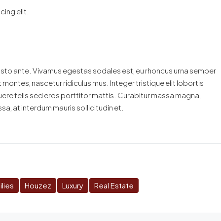
ing elit.
justo ante. Vivamus egestas sodales est, eu rhoncus urna semper
ontes, nascetur ridiculus mus. Integer tristique elit lobortis
ere felis sed eros porttitor mattis. Curabitur massa magna,
ssa, at interdum mauris sollicitudin et.
lies
Houzez
Luxury
Real Estate