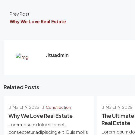
Prev Post
Why We Love Real Estate
Jituadmin
Related Posts
March 9, 2025
Construction
March 9, 2025
Why We Love Real Estate
The Ultimate
Real Estate
Lorem ipsum dolor sit amet,
Lorem ipsum dol
consectetur adipiscing elit. Duis mollis