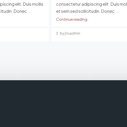
iscing elit. Duis mollis
consectetur adipiscing elit. Duis mol
citudin. Donec...
et sem sed sollicitudin. Donec...
Continue reading
by jituadmin