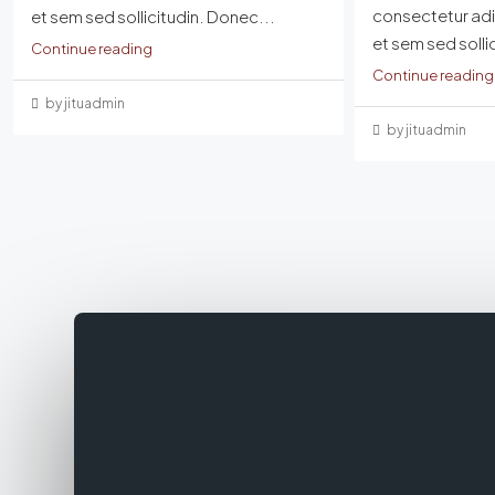
consectetur adip
et sem sed sollicitudin. Donec...
et sem sed solli
Continue reading
Continue reading
by jituadmin
by jituadmin