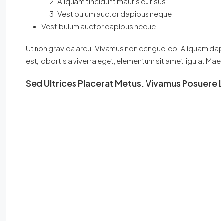
Aliquam tincidunt mauris eu risus.
Vestibulum auctor dapibus neque.
Vestibulum auctor dapibus neque.
Ut non gravida arcu. Vivamus non congue leo. Aliquam dapi
est, lobortis a viverra eget, elementum sit amet ligula. M
Sed Ultrices Placerat Metus. Vivamus Posuere 