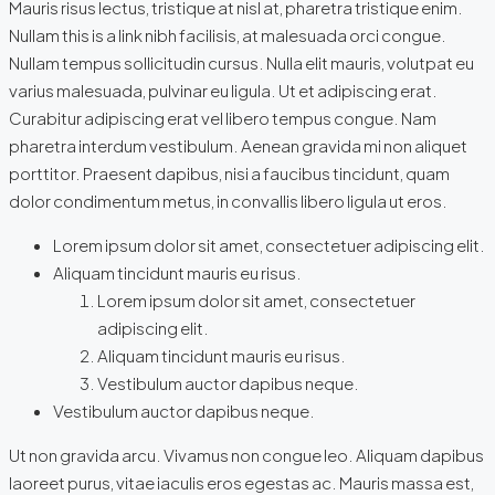
Mauris risus lectus, tristique at nisl at, pharetra tristique enim.
Nullam this is a link nibh facilisis, at malesuada orci congue.
Nullam tempus sollicitudin cursus. Nulla elit mauris, volutpat eu
varius malesuada, pulvinar eu ligula. Ut et adipiscing erat.
Curabitur adipiscing erat vel libero tempus congue. Nam
pharetra interdum vestibulum. Aenean gravida mi non aliquet
porttitor. Praesent dapibus, nisi a faucibus tincidunt, quam
dolor condimentum metus, in convallis libero ligula ut eros.
Lorem ipsum dolor sit amet, consectetuer adipiscing elit.
Aliquam tincidunt mauris eu risus.
Lorem ipsum dolor sit amet, consectetuer
adipiscing elit.
Aliquam tincidunt mauris eu risus.
Vestibulum auctor dapibus neque.
Vestibulum auctor dapibus neque.
Ut non gravida arcu. Vivamus non congue leo. Aliquam dapibus
laoreet purus, vitae iaculis eros egestas ac. Mauris massa est,