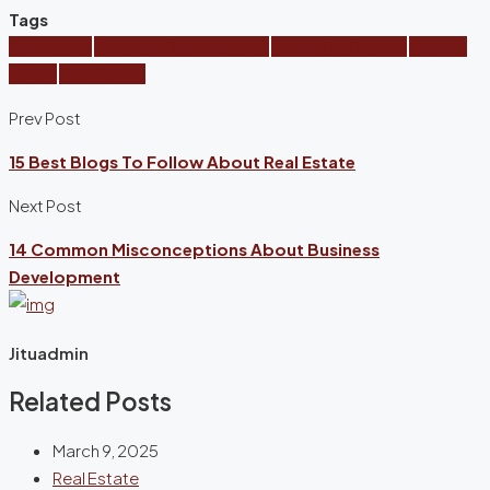
Tags
Apartment
Business Development
House for families
Houzez
Luxury
Real Estate
Prev Post
15 Best Blogs To Follow About Real Estate
Next Post
14 Common Misconceptions About Business
Development
Jituadmin
Related Posts
March 9, 2025
Real Estate