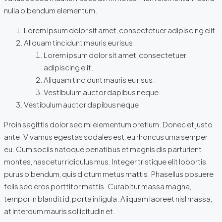
nulla bibendum elementum.
Lorem ipsum dolor sit amet, consectetuer adipiscing elit.
Aliquam tincidunt mauris eu risus.
Lorem ipsum dolor sit amet, consectetuer
adipiscing elit.
Aliquam tincidunt mauris eu risus.
Vestibulum auctor dapibus neque.
Vestibulum auctor dapibus neque.
Proin sagittis dolor sed mi elementum pretium. Donec et justo
ante. Vivamus egestas sodales est, eu rhoncus urna semper
eu. Cum sociis natoque penatibus et magnis dis parturient
montes, nascetur ridiculus mus. Integer tristique elit lobortis
purus bibendum, quis dictum metus mattis. Phasellus posuere
felis sed eros porttitor mattis. Curabitur massa magna,
tempor in blandit id, porta in ligula. Aliquam laoreet nisl massa,
at interdum mauris sollicitudin et.