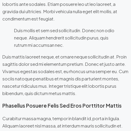
lobortis ante sodales. Etiam posuere leo ut leo laoreet, a
gravida dui ultricies. Morbi vehicula nulla eget elit mollis, at
condimentum est feugiat.
Duis mollis et sem sed sollicitudin. Donec non odio
neque. Aliquam hendrerit sollicitudin purus, quis
rutrum mi accumsan nec.
Duis mattis laoreet neque, et ornare neque sollicitudin at. Proin
sagittis dolor sed mi elementum pretium. Donec et justo ante.
Vivamus egestas sodales est, eu rhoncus urna semper eu. Cum
sociis natoque penatibus et magnis dis parturient montes,
nascetur ridiculus mus. Integer tristique elit lobortis purus
bibendum, quis dictum metus mattis.
Phasellus Posuere Felis Sed Eros Porttitor Mattis
Curabitur massa magna, tempor in blandit id, porta in ligula.
Aliquam laoreet nisl massa, at interdum mauris sollicitudin et.