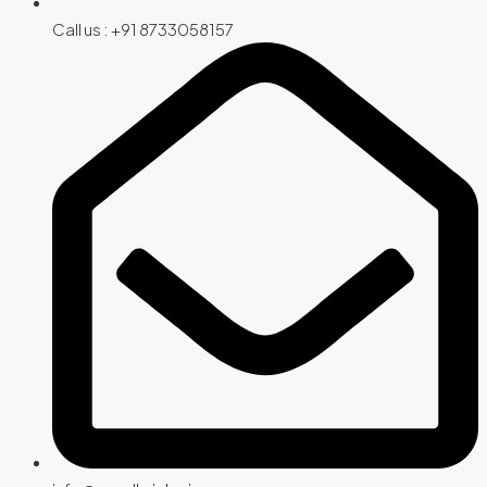
Call us : +91 8733058157