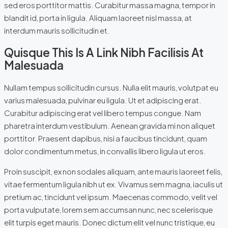
sed eros porttitor mattis. Curabitur massa magna, tempor in
blandit id, porta in ligula. Aliquam laoreet nisl massa, at
interdum mauris sollicitudin et.
Quisque This Is A Link Nibh Facilisis At
Malesuada
Nullam tempus sollicitudin cursus. Nulla elit mauris, volutpat eu
varius malesuada, pulvinar eu ligula. Ut et adipiscing erat.
Curabitur adipiscing erat vel libero tempus congue. Nam
pharetra interdum vestibulum. Aenean gravida mi non aliquet
porttitor. Praesent dapibus, nisi a faucibus tincidunt, quam
dolor condimentum metus, in convallis libero ligula ut eros.
Proin suscipit, ex non sodales aliquam, ante mauris laoreet felis,
vitae fermentum ligula nibh ut ex. Vivamus sem magna, iaculis ut
pretium ac, tincidunt vel ipsum. Maecenas commodo, velit vel
porta vulputate, lorem sem accumsan nunc, nec scelerisque
elit turpis eget mauris. Donec dictum elit vel nunc tristique, eu