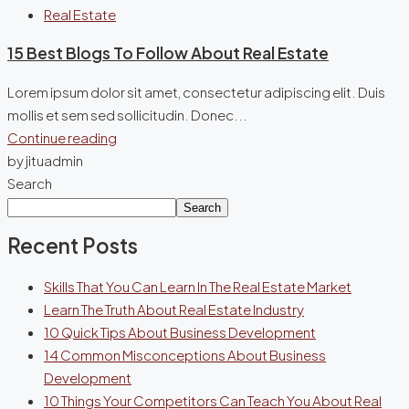
Real Estate
15 Best Blogs To Follow About Real Estate
Lorem ipsum dolor sit amet, consectetur adipiscing elit. Duis
mollis et sem sed sollicitudin. Donec...
Continue reading
by jituadmin
Search
Search
Recent Posts
Skills That You Can Learn In The Real Estate Market
Learn The Truth About Real Estate Industry
10 Quick Tips About Business Development
14 Common Misconceptions About Business
Development
10 Things Your Competitors Can Teach You About Real