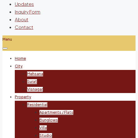
Updates
Inquiry Form
About
Contact
Menu
Home
City
Mehsana
Surat
Visnagar
Property
Residential
Apartments / Flats
Bunglows
Villa
Studio