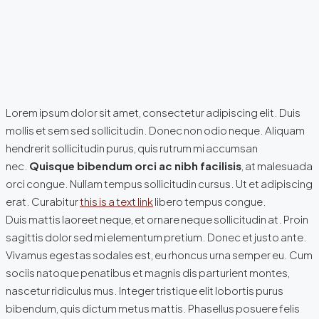
Lorem ipsum dolor sit amet, consectetur adipiscing elit. Duis
mollis et sem sed sollicitudin. Donec non odio neque. Aliquam
hendrerit sollicitudin purus, quis rutrum mi accumsan
nec.
Quisque bibendum orci ac nibh facilisis
, at malesuada
orci congue. Nullam tempus sollicitudin cursus. Ut et adipiscing
erat. Curabitur
this is a text link
libero tempus congue.
Duis mattis laoreet neque, et ornare neque sollicitudin at. Proin
sagittis dolor sed mi elementum pretium. Donec et justo ante.
Vivamus egestas sodales est, eu rhoncus urna semper eu. Cum
sociis natoque penatibus et magnis dis parturient montes,
nascetur ridiculus mus. Integer tristique elit lobortis purus
bibendum, quis dictum metus mattis. Phasellus posuere felis