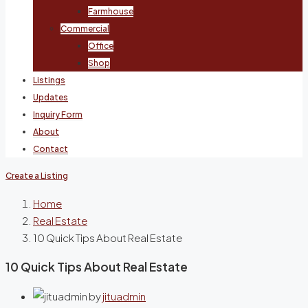
Farmhouse
Commercial
Office
Shop
Listings
Updates
Inquiry Form
About
Contact
Create a Listing
Home
Real Estate
10 Quick Tips About Real Estate
10 Quick Tips About Real Estate
by
jituadmin