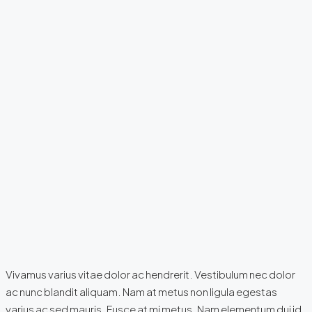
Vivamus varius vitae dolor ac hendrerit. Vestibulum nec dolor
ac nunc blandit aliquam. Nam at metus non ligula egestas
varius ac sed mauris. Fusce at mi metus. Nam elementum dui id