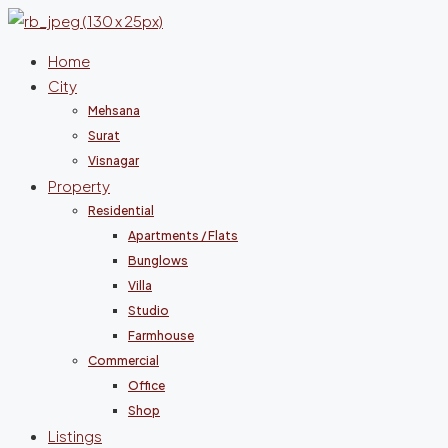
Home
City
Mehsana
Surat
Visnagar
Property
Residential
Apartments / Flats
Bunglows
Villa
Studio
Farmhouse
Commercial
Office
Shop
Listings